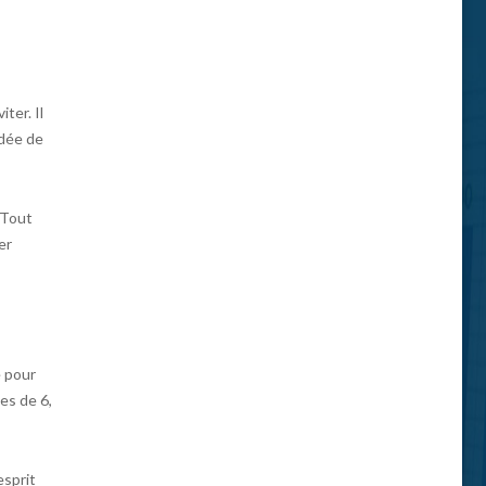
ter. Il
idée de
 Tout
er
e pour
es de 6,
esprit