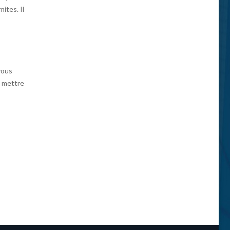
ites. Il
vous
t mettre