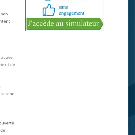
e son
entent
 active,
sme et de
s
 la zone
couverte
 de