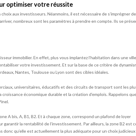
pour optimiser votre réussite
n choix aux investisseurs. Néanmoins, il est nécessaire de s’imprégner d
 arriver, nombreux sont les paramètres à prendre en compte. Ils se prés
isseur immobilier. En effet, plus vous implantez l’habitation dans une ville
entabiliser votre investissement. Et sur la base de ce critère de dynami
rdeaux, Nantes, Toulouse ou Lyon sont des cibles idéales.
ciaux, universitaires, éducatifs et des circuits de transport sont les plu
a croissance économique durable et la création d’emplois. Rappelons que
inel.
a zone A bis, A, B1, B2. Et à chaque zone, correspond un plafond de loyer
garantir la rentabilité de l’investissement. Par ailleurs, la zone B2 est 
s donc qu’elle est actuellement la plus adéquate pour un choix judicieux